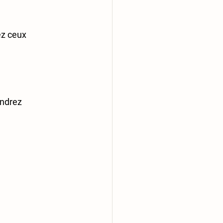
ez ceux 
endrez 