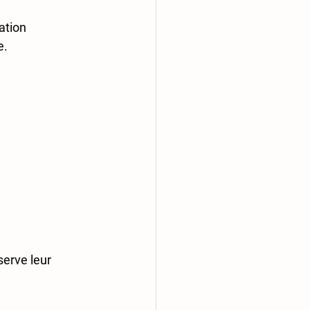
ation 
.  
erve leur 