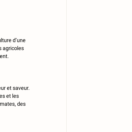
ulture d’une 
 agricoles 
nt.  
ur et saveur. 
es et les 
omates, des 