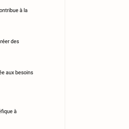
ontribue à la 
créer des 
ée aux besoins 
fique à 