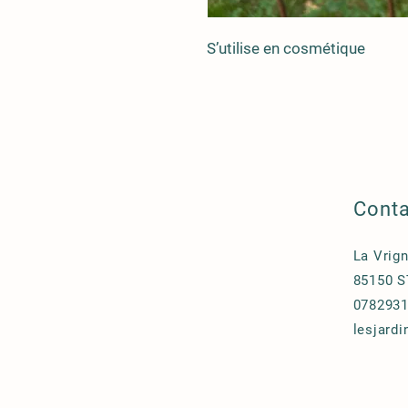
S’utilise en cosmétique
Cont
La Vrig
85150 
078293
lesjard